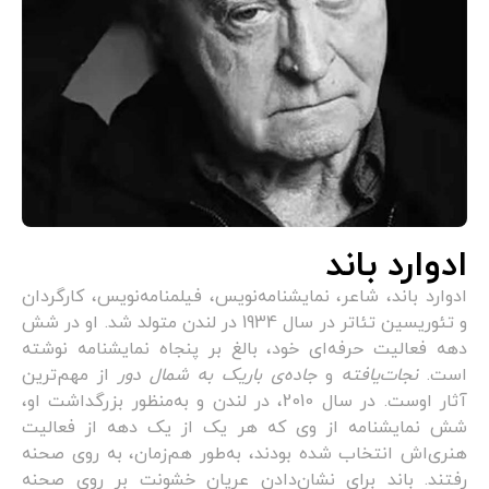
ادوارد باند
ادوارد باند، شاعر، نمایشنامه‌نویس، فیلمنامه‌نویس، کارگردان
و تئوریسین تئاتر در سال 1934 در لندن متولد شد. او در شش
دهه فعالیت حرفه‌ای خود، بالغ بر پنجاه نمایشنامه نوشته
است.
نجات‌یافته
و
جاده‌ی باریک به شمال دور
از مهم‌ترین
آثار اوست. در سال 2010، در لندن و به‌منظور بزرگداشت او،
شش نمایشنامه از وی که هر یک از یک دهه از فعالیت
هنری‌اش انتخاب شده بودند، به‌طور هم‌زمان، به روی صحنه
رفتند. باند برای نشان‌دادن عریان خشونت بر روی صحنه