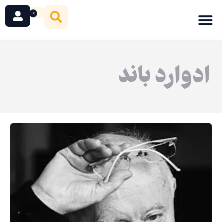
0
ادوارد باند